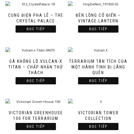
CUNG ĐIỆN PHA LÊ – THE
ĐÈN LỒNG CỔ ĐIỂN –
CRYSTAL PALACE
VINTAGE LANTERN
ĐỌC TIẾP
ĐỌC TIẾP
GÃ KHỔNG LỒ VULCAN-X
TERRARIUM TÀN TÍCH CỦA
TITAN – CHẤP NHẬN THỬ
MỘT HÀNH TINH BỊ LÃNG
THÁCH
QUÊN
ĐỌC TIẾP
ĐỌC TIẾP
VICTORIAN GREENHOUSE
VICTORIAN TOWER
100 FOR TERRARIUM
COLLECTION
ĐỌC TIẾP
ĐỌC TIẾP