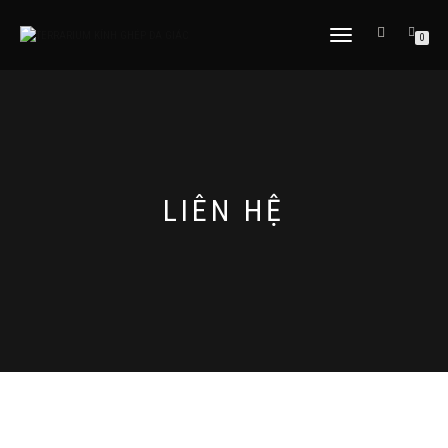
TOGGLE
0
NAVIGATION
LIÊN HỆ