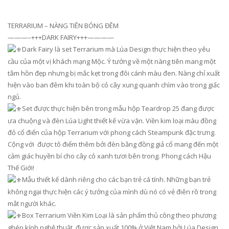
TERRARIUM – NÀNG TIÊN BÓNG ĐÊM
———–+++DARK FAIRY+++————
Dark Fairy là set Terrarium mà Lúa Design thực hiện theo yêu
cầu của một vị khách mạng Mộc. Ý tưởng về một nàng tiên mang một
tâm hồn đẹp nhưng bị mắc kẹt trong đôi cánh màu đen. Nàng chỉ xuất
hiện vào ban đêm khi toàn bộ cỏ cây xung quanh chìm vào trong giấc
ngủ.
Set được thực hiện bên trong mẫu hộp Teardrop 25 đang được
ưa chuộng và đèn Lúa Light thiết kế vừa vặn. Viền kim loại màu đồng
đỏ cổ điển của hộp Terrarium với phong cách Steampunk đặc trưng.
Cộng với được tô điểm thêm bởi đèn bằng đồng giả cổ mang đến một
cảm giác huyền bí cho cây cỏ xanh tươi bên trong. Phong cách Hậu
Thế Giới!
Mẫu thiết kế dành riêng cho các bạn trẻ cá tính. Những bạn trẻ
không ngại thực hiện các ý tưởng của mình dù nó có vẻ điên rồ trong
mắt người khác.
Box Terrarium Viền Kim Loại là sản phẩm thủ công theo phương
ghép kính nghệ thuật, được sản xuất 100% ở Việt Nam bởi Lúa Design.