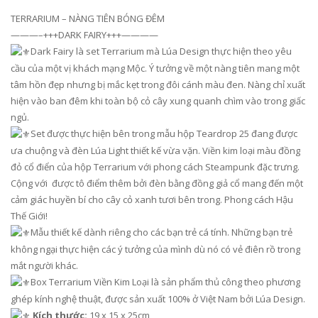
TERRARIUM – NÀNG TIÊN BÓNG ĐÊM
———–+++DARK FAIRY+++————
Dark Fairy là set Terrarium mà Lúa Design thực hiện theo yêu
cầu của một vị khách mạng Mộc. Ý tưởng về một nàng tiên mang một
tâm hồn đẹp nhưng bị mắc kẹt trong đôi cánh màu đen. Nàng chỉ xuất
hiện vào ban đêm khi toàn bộ cỏ cây xung quanh chìm vào trong giấc
ngủ.
Set được thực hiện bên trong mẫu hộp Teardrop 25 đang được
ưa chuộng và đèn Lúa Light thiết kế vừa vặn. Viền kim loại màu đồng
đỏ cổ điển của hộp Terrarium với phong cách Steampunk đặc trưng.
Cộng với được tô điểm thêm bởi đèn bằng đồng giả cổ mang đến một
cảm giác huyền bí cho cây cỏ xanh tươi bên trong. Phong cách Hậu
Thế Giới!
Mẫu thiết kế dành riêng cho các bạn trẻ cá tính. Những bạn trẻ
không ngại thực hiện các ý tưởng của mình dù nó có vẻ điên rồ trong
mắt người khác.
Box Terrarium Viền Kim Loại là sản phẩm thủ công theo phương
ghép kính nghệ thuật, được sản xuất 100% ở Việt Nam bởi Lúa Design.
Kích thước:
19 x 15 x 25cm